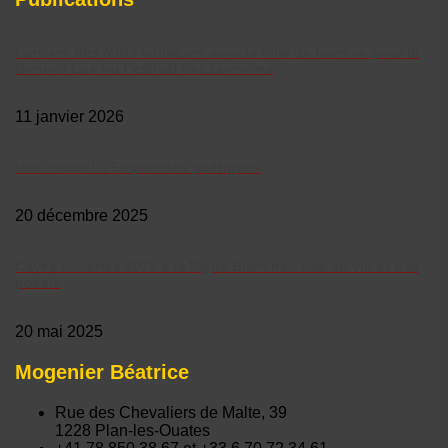
Lumière des Mots collabore avec la Ville de Genève pour le
Geneva Lux ou Festival des Lumières
11 janvier 2026
Mon recueil d'Empreintes poétiques
20 décembre 2025
Caves ouvertes 2025 à la Vigne Blanche : ode au vin et à la
poésie
20 mai 2025
Mogenier Béatrice
Rue des Chevaliers de Malte, 39
1228 Plan-les-Ouates