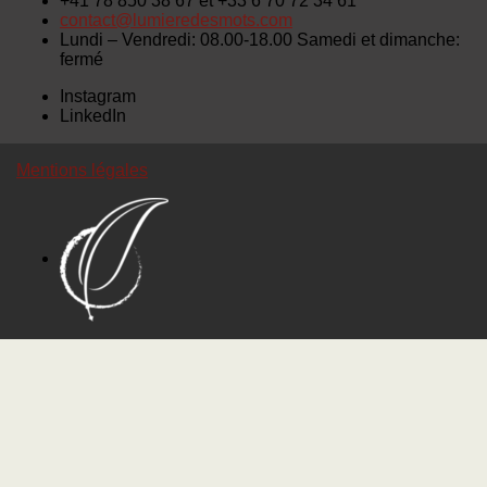
+41 78 850 38 67 et +33 6 70 72 34 61
contact@lumieredesmots.com
Lundi – Vendredi: 08.00-18.00 Samedi et dimanche:
fermé
Instagram
LinkedIn
Mentions légales