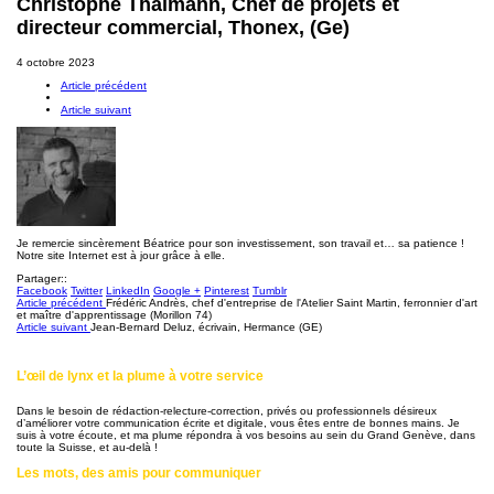
Christophe Thalmann, Chef de projets et
directeur commercial, Thonex, (Ge)
4 octobre 2023
Article précédent
Article suivant
Je remercie sincèrement Béatrice pour son investissement, son travail et… sa patience !
Notre site Internet est à jour grâce à elle.
Partager::
Facebook
Twitter
LinkedIn
Google +
Pinterest
Tumblr
Article précédent
Frédéric Andrès, chef d'entreprise de l'Atelier Saint Martin, ferronnier d'art
et maître d'apprentissage (Morillon 74)
Article suivant
Jean-Bernard Deluz, écrivain, Hermance (GE)
L’œil de lynx et la plume à votre service
Dans le besoin de rédaction-relecture-correction, privés ou professionnels désireux
d’améliorer votre communication écrite et digitale, vous êtes entre de bonnes mains. Je
suis à votre écoute, et ma plume répondra à vos besoins au sein du Grand Genève, dans
toute la Suisse, et au-delà !
Les mots, des amis pour communiquer