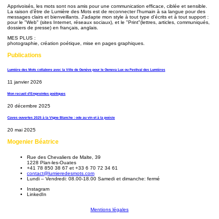
Apprivoisés, les mots sont nos amis pour une communication efficace, ciblée et sensible.
La raison d’être de Lumière des Mots est de reconnecter l'humain à sa langue pour des
messages clairs et bienveillants. J'adapte mon style à tout type d'écrits et à tout support :
pour le "Web" (sites Internet, réseaux sociaux), et le "Print"(lettres, articles, communiqués,
dossiers de presse) en français, anglais.
MES PLUS :
photographie, création poétique, mise en pages graphiques.
Publications
Lumière des Mots collabore avec la Ville de Genève pour le Geneva Lux ou Festival des Lumières
11 janvier 2026
Mon recueil d'Empreintes poétiques
20 décembre 2025
Caves ouvertes 2025 à la Vigne Blanche : ode au vin et à la poésie
20 mai 2025
Mogenier Béatrice
Rue des Chevaliers de Malte, 39
1228 Plan-les-Ouates
+41 78 850 38 67 et +33 6 70 72 34 61
contact@lumieredesmots.com
Lundi – Vendredi: 08.00-18.00 Samedi et dimanche: fermé
Instagram
LinkedIn
Mentions légales