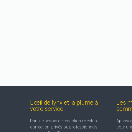
Le Dauphiné Libéré, quotidien
La Tri
régional
Création 
Presse écrite
Rédaction
Retranscription
écrite
R
d'interview
L’œil de lynx et la plume à
Les m
votre service
comm
Dans le besoin de rédaction-relecture-
Apprivoi
correction, privés ou professionnels
pour une