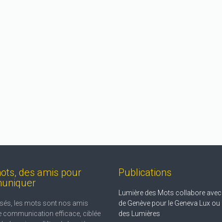
bune du Jelly Rodger
3K Magazine (Akkro – Kar
semestriel régional
littéraire ou poétique
Presse
édaction
Relecture et correction
Presse écrite
Rédaction
Retran
d'interview
ots, des amis pour
Publications
uniquer
Lumière des Mots collabore avec l
sés, les mots sont nos amis
de Genève pour le Geneva Lux ou 
 communication efficace, ciblée
des Lumières