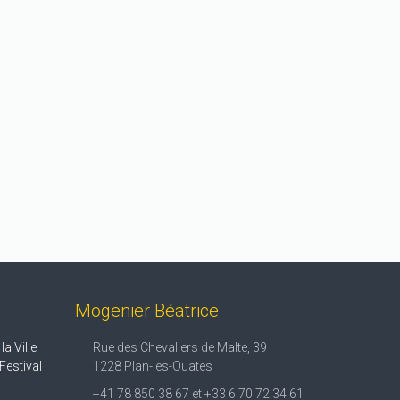
bone),
Kaële Annecy Léman, mensuel
régional
scription
Presse écrite
Rédaction
Retranscription
d'interview
Mogenier Béatrice
a Ville
Rue des Chevaliers de Malte, 39
Festival
1228 Plan-les-Ouates
+41 78 850 38 67 et +33 6 70 72 34 61