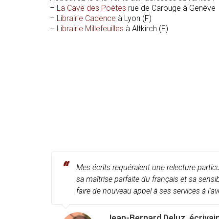
–
La Cave des Poètes
rue de Carouge à Genève
–
Librairie Cadence
à Lyon (F)
–
Librairie Millefeuilles
à Altkirch (F)
Mes écrits requéraient une relecture partic
sa maîtrise parfaite du français et sa sensi
faire de nouveau appel à ses services à l'av
Jean-Bernard Deluz, écrivai