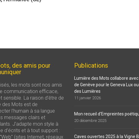
ots, des amis pour
Publications
uniquer
Lumière des Mots collabore avec l
isés, les mots sont nos amis
de Genève pour le Geneva Lux ou 
e communication efficace,
des Lumières
t sensible. La raison d’être de
11 janvier 2026
 des Mots est de
cter l'humain à sa langue
Mon recueil d'Empreintes poétiq
s messages clairs et
20 décembre 2025
llants. J'adapte mon style à
e d'écrits et à tout support :
 "Web" (sites Internet, réseaux
Caves ouvertes 2025 à la Vigne B