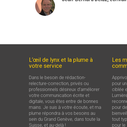
L’œil de lynx et la plume à
Les m
votre service
comm
Dans le besoin de rédaction-
Apprivo
relecture-correction, privés ou
pour un
professionnels désireux d’améliorer
ciblée e
votre communication écrite et
Lumière
digitale, vous êtes entre de bonnes
reconne
mains. Je suis à votre écoute, et ma
pour de
plume répondra à vos besoins au
bienvei
sein du Grand Genève, dans toute la
tout typ
Suisse, et au-delà !
pour le