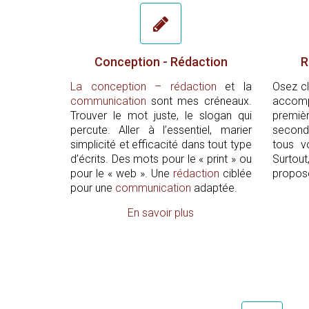
Conception - Rédaction
R
La conception – rédaction
et la
Osez cla
communication
sont mes créneaux.
accom
Trouver le mot juste, le slogan qui
premiè
percute. Aller à l’essentiel, marier
second
simplicité et efficacité dans tout type
tous v
d’écrits. Des mots pour le « print » ou
Surtou
pour le « web ». Une
rédaction
ciblée
propose
pour une
communication
adaptée.
En savoir plus