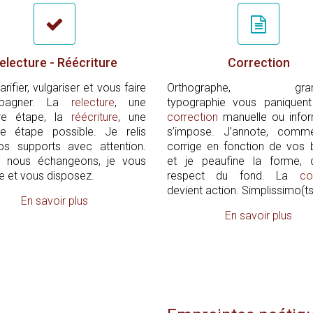
electure - Réécriture
Correction
rifier, vulgariser et vous faire
Orthographe, gramm
pagner. La
relecture
, une
typographie vous paniquen
re étape, la
réécriture
, une
correction
manuelle ou infor
e étape possible. Je relis
s’impose. J’annote, comm
os supports avec attention.
corrige en fonction de vos 
t, nous échangeons, je vous
et je peaufine la forme, 
 et vous disposez.
respect du fond. La
co
devient action. Simplissimo(ts
En savoir plus
En savoir plus