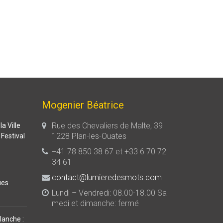
Mogenier Béatrice
Rue des Chevaliers de Malte, 39
a Ville
1228 Plan-les-Ouates
Festival
+41 78 850 38 67 et +33 6 70 72
34 61
contact@lumieredesmots.com
ues
Lundi – Vendredi: 08.00-18.00 Sa
medi et dimanche: fermé
lanche :