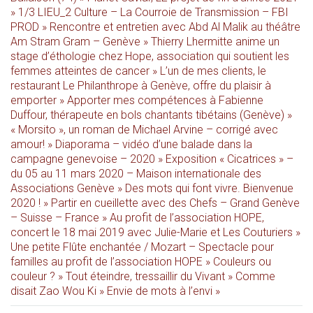
»
1/3 LIEU_2 Culture – La Courroie de Transmission – FBI
PROD »
Rencontre et entretien avec Abd Al Malik au théâtre
Am Stram Gram – Genève »
Thierry Lhermitte anime un
stage d’éthologie chez Hope, association qui soutient les
femmes atteintes de cancer »
L’un de mes clients, le
restaurant Le Philanthrope à Genève, offre du plaisir à
emporter »
Apporter mes compétences à Fabienne
Duffour, thérapeute en bols chantants tibétains (Genève) »
« Morsito », un roman de Michael Arvine – corrigé avec
amour! »
Diaporama – vidéo d’une balade dans la
campagne genevoise – 2020 »
Exposition « Cicatrices » –
du 05 au 11 mars 2020 – Maison internationale des
Associations Genève »
Des mots qui font vivre. Bienvenue
2020 ! »
Partir en cueillette avec des Chefs – Grand Genève
– Suisse – France »
Au profit de l’association HOPE,
concert le 18 mai 2019 avec Julie-Marie et Les Couturiers »
Une petite Flûte enchantée / Mozart – Spectacle pour
familles au profit de l’association HOPE »
Couleurs ou
couleur ? »
Tout éteindre, tressaillir du Vivant »
Comme
disait Zao Wou Ki »
Envie de mots à l’envi »