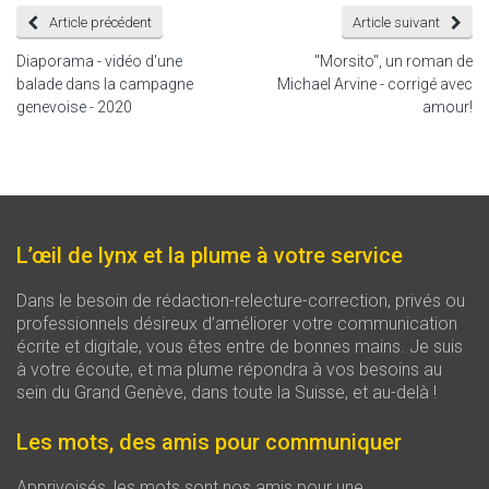
Article précédent
Article suivant
Diaporama - vidéo d'une
"Morsito", un roman de
balade dans la campagne
Michael Arvine - corrigé avec
genevoise - 2020
amour!
L’œil de lynx et la plume à votre service
Dans le besoin de rédaction-relecture-correction, privés ou
professionnels désireux d’améliorer votre communication
écrite et digitale, vous êtes entre de bonnes mains. Je suis
à votre écoute, et ma plume répondra à vos besoins au
sein du Grand Genève, dans toute la Suisse, et au-delà !
Les mots, des amis pour communiquer
Apprivoisés, les mots sont nos amis pour une